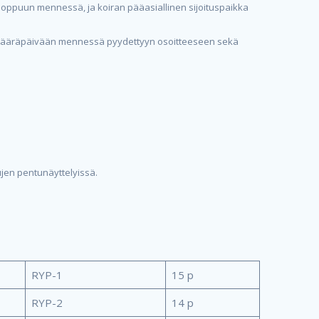
 loppuun mennessä, ja koiran pääasiallinen sijoituspaikka
un määräpäivään mennessä pyydettyyn osoitteeseen sekä
ujen pentunäyttelyissä.
RYP-1
15 p
RYP-2
14 p