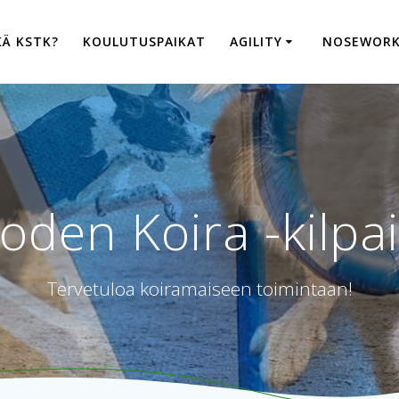
KÄ KSTK?
KOULUTUSPAIKAT
AGILITY
NOSEWOR
oden Koira -kilpai
Tervetuloa koiramaiseen toimintaan!