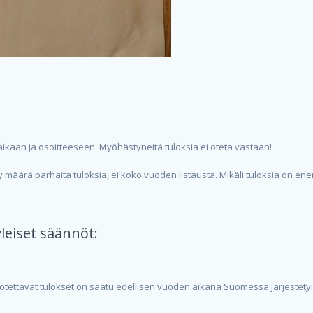
 aikaan ja osoitteeseen. Myöhästyneitä tuloksia ei oteta vastaan!
ty määrä parhaita tuloksia, ei koko vuoden listausta. Mikäli tuloksia on 
leiset säännöt:
oon otettavat tulokset on saatu edellisen vuoden aikana Suomessa järjestety