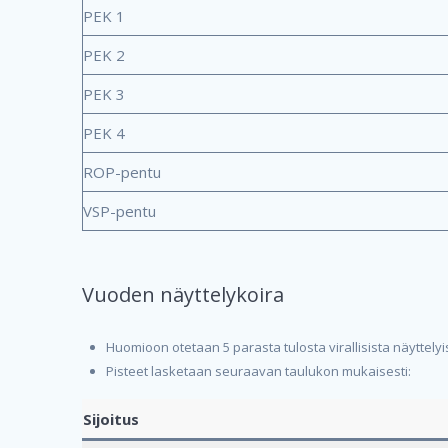
PEK 1
PEK 2
PEK 3
PEK 4
ROP-pentu
VSP-pentu
Vuoden näyttelykoira
Huomioon otetaan 5 parasta tulosta virallisista näyttelyis
Pisteet lasketaan seuraavan taulukon mukaisesti:
Sijoitus