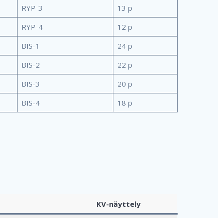
RYP-3
13 p
RYP-4
12 p
BIS-1
24 p
BIS-2
22 p
BIS-3
20 p
BIS-4
18 p
KV-näyttely