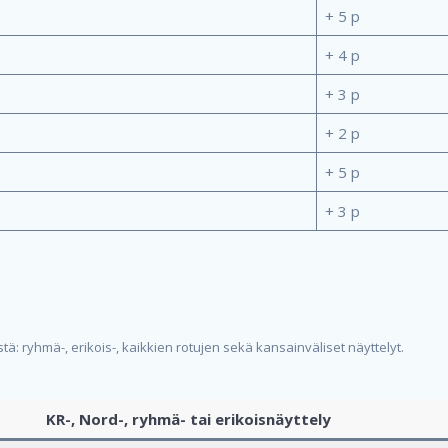
+ 5 p
+ 4 p
+ 3 p
+ 2 p
+ 5 p
+ 3 p
tä: ryhmä-, erikois-, kaikkien rotujen sekä kansainväliset näyttelyt.
KR-, Nord-, ryhmä- tai erikoisnäyttely