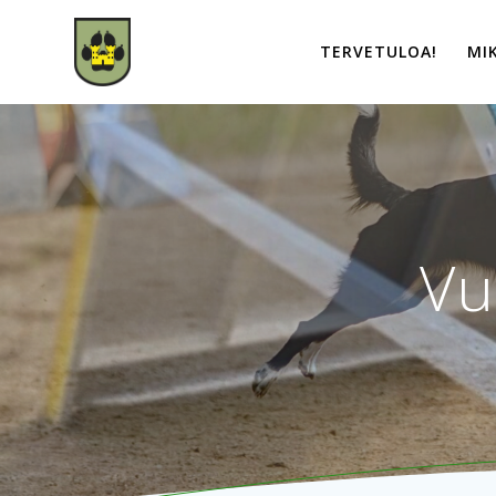
Skip
to
TERVETULOA!
MI
content
Vu