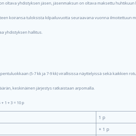
an on oltava yhdistyksen jäsen, jäsenmaksun on oltava maksettu huhtikuun
oosteen koiransa tuloksista kilpailuvuotta seuraavana vuonna ilmoitettu
aa yhdistyksen hallitus.
entuluokkaan (5-7 kk ja 7-9 kk) virallisissa näyttelyissä sekä kaikkien rot
äärän, keskinäinen järjestys ratkaistaan arpomalla.
 + 1 + 3 = 10 p
1 p
+ 1 p