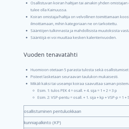
Osallistuvan koiran haltijan tai ainakin yhden omistaj
tulee olla Kainuussa.
Koiran omistaja/haltija on velvollinen toimittamaan k
ilmoittamaan, mihin kategoriaan ne on tarkoitettu.
Sääntöjen tulkinnasta ja mahdollisista muutoksista vast
Sääntöjä ei voi muuttaa kesken kalenterivuoden.
Vuoden tenavatähti
Huomioon otetaan 5 parasta tulosta sekä osallistumiset p
Pisteet lasketaan seuraavan taulukon mukaisesti.
Mikäli kaksi tai useampi koiraa saavuttaa saman pistem
Esim. 1: tulos PEK 4 = osall. + 4. sija = 1 + 2 = 3 p
Esim. 2: VSP-pentu = osall. + 1. sija + kp + VSP-p = 1 + 5
osallistuminen pentuluokkaan
kunniapalkinto (KP)