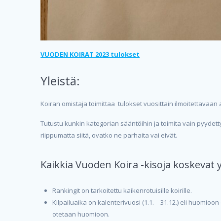
VUODEN KOIRAT 2023 tulokset
Yleistä:
Koiran omistaja toimittaa tulokset vuosittain ilmoitettavaan
Tutustu kunkin kategorian sääntöihin ja toimita vain pyydet
riippumatta siitä, ovatko ne parhaita vai eivät.
Kaikkia Vuoden Koira -kisoja koskevat y
Rankingit on tarkoitettu kaikenrotuisille koirille.
Kilpailuaika on kalenterivuosi (1.1. – 31.12.) eli huomi
otetaan huomioon.