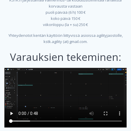
KSTK:n järjestämää valmennus- tai koulutustoimintaa rahallista
korvausta vastaan
puoli päivää (6 h) 100 €
koko päivä 150 €
viikonloppu (la + su) 250 €
Yhteydenotot kentän käyttöön liittyvissä asioissa agilityjaostolle,
kstk.agility (at) gmail.com.
Varauksien tekeminen: