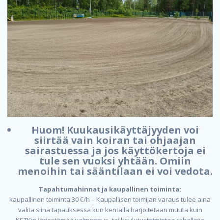
Huom! Kuukausikäyttäjyyden voi
siirtää vain koiran tai ohjaajan
sairastuessa ja jos käyttökertoja ei
tule sen vuoksi yhtään. Omiin
menoihin tai sääntilaan ei voi vedota.
Tapahtumahinnat ja kaupallinen toiminta:
kaupallinen toiminta 30 €/h – Kaupallisen toimijan varaus tulee aina
valita siinä tapauksessa kun kentällä harjoitetaan muuta kuin