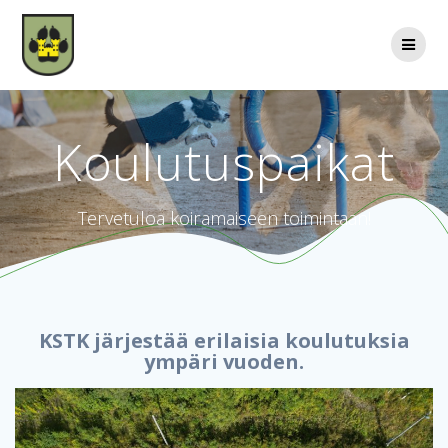
Skip
to
content
Koulutuspaikat
Tervetuloa koiramaiseen toimintaan!
KSTK järjestää erilaisia koulutuksia
ympäri vuoden.