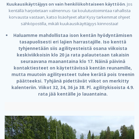
Kuukausikäyttäjyys on vain henkilökohtaiseen käyttöön
. Jos
kentällä harjoitetaan valmennus- tai koulutustoimintaa rahallista
korvausta vastaan, katso lisäohjeet alta! Kysy tarkemmat ohjeet
sähköpostilla, mikäli kuukausikäyttäjyys kiinnostaa!
Haluamme mahdollistaa ison kentän hyödyntämisen
tasapuolisesti eri lajien harrastajille. Iso kenttä
tyhjennetään siis agilityesteistä osana viikoista
keskiviikkoisin klo 20 ja rata palautetaan takaisin
seuraavana maanantaina klo 17. Näinä päivinä
kontaktiesteet on käytettävissä kentän reunamille,
mutta muutoin agilityesteet tulee kerätä pois treenin
päätteeksi. Tyhjänä pidettävät viikot on merkitty
kalenteriin. Viikot 32, 34, 36 ja 38. Pl. agilitykisoista 4.9.
rata jää kentälle jo lauantaina.