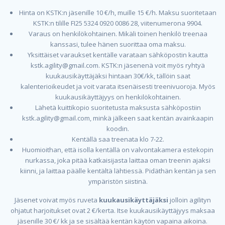
Hinta on KSTK:n jäsenille 10 €/h, muille 15 €/h. Maksu suoritetaan
KSTK:n tilille FI25 5324 0920 0086 28, viitenumerona 9904.
Varaus on henkilökohtainen. Mikäli toinen henkilö treenaa
kanssasi, tulee hänen suorittaa oma maksu.
Yksittäiset varaukset kentälle varataan sähköpostin kautta
kstk.agility@gmail.com. KSTK:n jäsenenä voit myös ryhtyä
kuukausikäyttäjäksi hintaan 30€/kk, tällöin saat
kalenterioikeudet ja voit varata itsenäisesti treenivuoroja. Myös
kuukausikäyttäjyys on henkilökohtainen.
Lähetä kuittikopio suoritetusta maksusta sähköpostiin
kstk.agility@gmail.com, minkä jälkeen saat kentän avainkaapin
koodin.
Kentällä saa treenata klo 7-22.
Huomioithan, että isolla kentällä on valvontakamera estekopin
nurkassa, joka pitää katkaisijasta laittaa oman treenin ajaksi
kiinni, ja laittaa päälle kentältä lähtiessä. Pidäthän kentän ja sen
ympäristön siistinä.
Jäsenet voivat myös ruveta
kuukausikäyttäjäksi
jolloin agilityn
ohjatut harjoitukset ovat 2 €/kerta. Itse kuukausikäyttäjyys maksaa
jäsenille 30 €/ kk ja se sisältää kentän käytön vapaina aikoina.